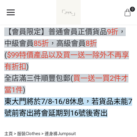
0
【會員限定】普通會員正價貨品
9折
，
中級會員
85折
，高級會員
8折
(
$99特價產品以及買一送一除外不再享
有折扣
)
全店滿三件順豐包郵(
買一送一買2件才
當1件
)
東大門將於7/8-16/8休息，若貨品未能7
號前寄出將會延期到16號後寄出
主頁
服裝Clothes
連身褲Jumpsuit