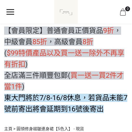
0
【會員限定】普通會員正價貨品
9折
，
中級會員
85折
，高級會員
8折
(
$99特價產品以及買一送一除外不再享
有折扣
)
全店滿三件順豐包郵(
買一送一買2件才
當1件
)
東大門將於7/8-16/8休息，若貨品未能7
號前寄出將會延期到16號後寄出
主頁
圓領修身褶皺連身裙【5色入】 - 現貨