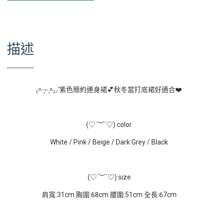
描述
₍˄·͈༝·͈˄₎◞︎ ̑̑素色簡約連身裙💕秋冬當打底裙好適合❤️
(♡˙︶˙♡) color
White / Pink / Beige / Dark Grey / Black
(♡˙︶˙♡) size
肩寬:31cm 胸圍:68cm 腰圍:51cm 全長:67cm