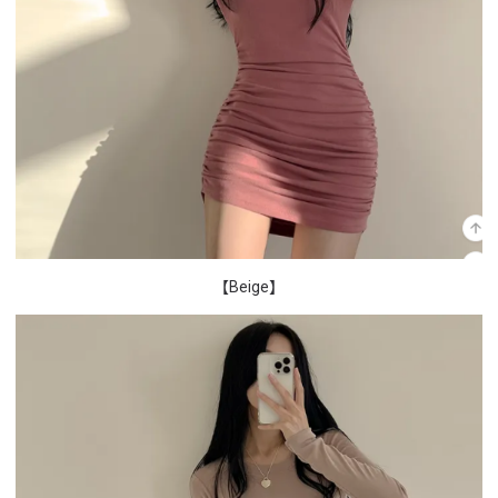
【Beige】