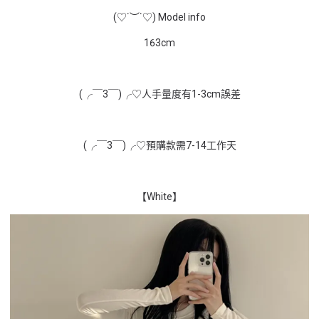
(♡˙︶˙♡) Model info
163cm
(╭￣3￣)╭♡人手量度有1-3cm誤差
(╭￣3￣)╭♡預購款需7-14工作天
【White】