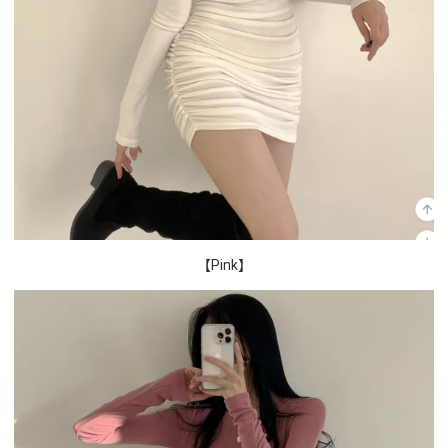
【Pink】